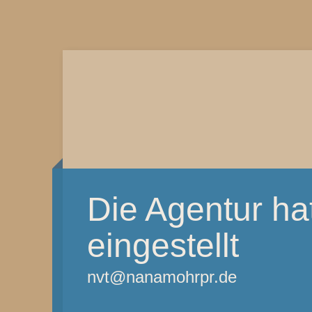
Die Agentur hat
eingestellt
nvt@nanamohrpr.de